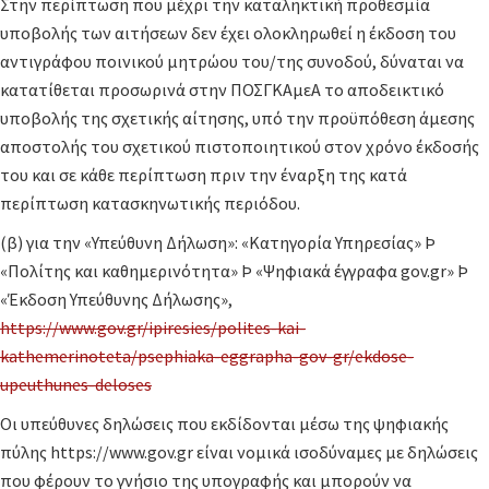
Στην περίπτωση που μέχρι την καταληκτική προθεσμία
υποβολής των αιτήσεων δεν έχει ολοκληρωθεί η έκδοση του
αντιγράφου ποινικού μητρώου του/της συνοδού, δύναται να
κατατίθεται προσωρινά στην ΠΟΣΓΚΑμεΑ το αποδεικτικό
υποβολής της σχετικής αίτησης, υπό την προϋπόθεση άμεσης
αποστολής του σχετικού πιστοποιητικού στον χρόνο έκδοσής
του και σε κάθε περίπτωση πριν την έναρξη της κατά
περίπτωση κατασκηνωτικής περιόδου.
(β) για την «Υπεύθυνη Δήλωση»: «Κατηγορία Υπηρεσίας» Þ
«Πολίτης και καθημερινότητα» Þ «Ψηφιακά έγγραφα gov.gr» Þ
«Έκδοση Υπεύθυνης Δήλωσης»,
https://www.gov.gr/ipiresies/polites-kai-
kathemerinoteta/psephiaka-eggrapha-gov-gr/ekdose-
upeuthunes-deloses
Οι υπεύθυνες δηλώσεις που εκδίδονται μέσω της ψηφιακής
πύλης https://www.gov.gr είναι νομικά ισοδύναμες με δηλώσεις
που φέρουν το γνήσιο της υπογραφής και μπορούν να