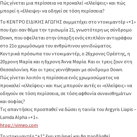
Πώς γίνεται μια περίσσεια να προκαλεί «ελλείψεις» και πώς
μπορεί η «έλλειψη» να οδηγεί σε τόση περίσσεια?
Το ΚΕΝΤΡΟ ΕΙΔΙΚΗΣ ΑΓΩΓΗΣ συμμετέχει στο ντοκιμαντέρ «+1»
που έχει σαν θέμα την τρισωμία 21, γνωστότερη ως σύνδρομο
Down, που οφείλεται στην ύπαρξη ενός επιπλέον αντιγράφου
στο 21ο χρωμόσωμα του ανθρώπινου γονιδιώματος.
Κεντρικά πρόσωπα του ντοκιμαντέρ, ο 26χρονος Ορέστης, η
20χρονη Μαρία και η 6χρονη Άννα Μαρία. Και οι τρεις ζουν στη
Θεσσαλονίκη. Και οι τρεις γεννήθηκαν με σύνδρομο Down.
Πώς γίνεται λοιπόν η περίσσεια ενός χρωμοσώματος να
προκαλεί «ελλείψεις» και πως μπορούν αυτές οι «ελλείψεις» να
οδηγούν σε τόση περίσσεια, σε τόση αφθονία συναισθημάτων
και σοφίας?
Τις απαντήσεις προσπαθεί να δώσει η ταινία του Argyris Liapis –
Lamda Alpha «+1».
htpp://vimeo.com
Το ντοκιμαντέρ “+1” έχει επιλεγεί και θα προβληθεί