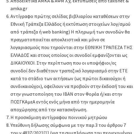
Αποδεικτικά ΑΜΚΑ & ΑΦΜ λ.χ. εκτυπώσεις από taxisnet &
amka.gr
Αντίγραφο πρώτης σελίδας βιβλιαρίου καταθέσεων στην
Εθνική Τράπεζα Ελλάδος ή εκτύπωση στοιχείων λογ/σμού
από τράπεζα ή web banking) Η πληρωμή των συνοδών θα
πραγματοποιείται αποκλειστικά και μόνο σε
λογαριασμούς που τηρούνται στην ΕΘΝΙΚΗ ΤΡΑΠΕΖΑ ΤΗΣ
ΕΛΛΑΔΟΣ και στους οποίους οι συνοδοί εμφανίζονται ως
ΔΙΚΑΙΟΥΧΟΙ. Στην περίπτωση που οι υποψήφιοι/ες
συνοδοί δεν διαθέτουν τραπεζικό λογαριασμό στην ΕΤΕ
κατά το στάδιο των αιτήσεων (ως πρώτοι δικαιούχοι ή
συνδικαιούχοι), οφείλουν να προβούν στην έκδοσή του και
στην γνωστοποίηση του ΙΒΑΝ στον Φορέα ή/και στην
ΠΟΣΓΚΑμεΑ εντός ενός μήνα από την ημερομηνία
αποχώρησης από την κατασκήνωση.
Η προσκόμιση αντίγραφου ποινικού μητρώου
Υπεύθυνη δήλωσης σύμφωνα με την παρ.3 του άρθρου 7
του ν.4837/2021[1] (για τη συμπλήρωση του περιεχομένου