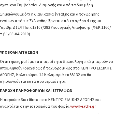
σχετικού Συμβολαίου διαμονής και από τα δύο μέρη.
Σημειώνουμε ότι η διαδικασία ένταξης και αποχώρησης
ενοίκων από τις ΣΥΔ καθορίζονται από το άρθρο 4 της υπ
’αριθμ. Δ12/ΓΠοικ.13107/283 Υπουργικής Απόφασης (ΦΕΚ 1160/
τ.β΄/08-04-2019)
ΥΠΟΒΟΛΗ ΑΙΤΗΣΕΩΝ
Οι αιτήσεις μαζί με τα απαραίτητα δικαιολογητικά μπορούν να
υποβληθούν ιδιοχείρως ή ταχυδρομικώς στο ΚΕΝΤΡΟ ΕΙΔΙΚΗΣ
ΑΓΩΓΗΣ, Κολοτούρου 14 Καλαμαριά τκ 55132 και θα
αξιολογούνται κατά προτεραιότητα.
ΠΑΡΟΧΗ ΠΛΗΡΟΦΟΡΙΩΝ ΚΑΙ ΕΓΓΡΑΦΩΝ
Η παρούσα διατίθεται στο ΚΕΝΤΡΟ ΕΙΔΙΚΗΣ ΑΓΩΓΗΣ και
αναρτάται στην ιστοσελίδα του φορέα
www.keathe.gr
.