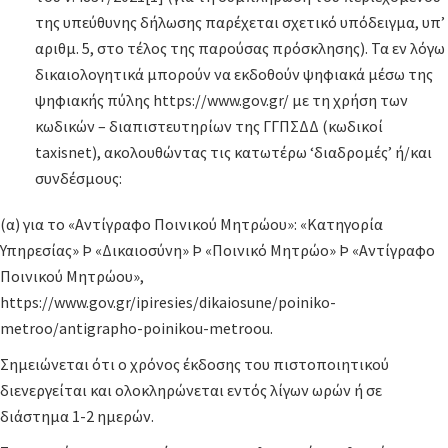
της υπεύθυνης δήλωσης παρέχεται σχετικό υπόδειγμα, υπ’
αριθμ. 5, στο τέλος της παρούσας πρόσκλησης). Τα εν λόγω
δικαιολογητικά μπορούν να εκδοθούν ψηφιακά μέσω της
ψηφιακής πύλης https://www.gov.gr/ με τη χρήση των
κωδικών – διαπιστευτηρίων της ΓΓΠΣΔΔ (κωδικοί
taxisnet), ακολουθώντας τις κατωτέρω ‘διαδρομές’ ή/και
συνδέσμους:
(α) για το «Αντίγραφο Ποινικού Μητρώου»: «Κατηγορία
Υπηρεσίας» Þ «Δικαιοσύνη» Þ «Ποινικό Μητρώο» Þ «Αντίγραφο
Ποινικού Μητρώου»,
https://www.gov.gr/ipiresies/dikaiosune/poiniko-
metroo/antigrapho-poinikou-metroou.
Σημειώνεται ότι ο χρόνος έκδοσης του πιστοποιητικού
διενεργείται και ολοκληρώνεται εντός λίγων ωρών ή σε
διάστημα 1-2 ημερών.