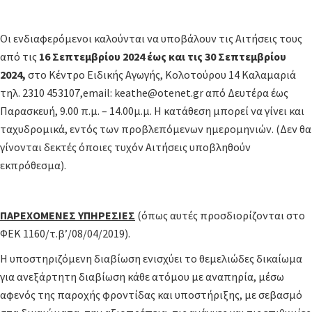
Οι ενδιαφερόμενοι καλούνται να υποβάλουν τις Αιτήσεις τους
από τις
16 Σεπτεμβρίου 2024 έως και τις 30 Σεπτεμβρίου
2024,
στο Κέντρο Ειδικής Αγωγής, Κολοτούρου 14 Καλαμαριά
τηλ. 2310 453107,email: keathe@otenet.gr από Δευτέρα έως
Παρασκευή, 9.00 π.μ. – 14.00μ.μ. Η κατάθεση μπορεί να γίνει και
ταχυδρομικά, εντός των προβλεπόμενων ημερομηνιών. (Δεν θα
γίνονται δεκτές όποιες τυχόν Αιτήσεις υποβληθούν
εκπρόθεσμα).
ΠΑΡΕΧΟΜΕΝΕΣ ΥΠΗΡΕΣΙΕΣ
(όπως αυτές προσδιορίζονται στο
ΦΕΚ 1160/τ.β’/08/04/2019).
Η υποστηριζόμενη διαβίωση ενισχύει το θεμελιώδες δικαίωμα
για ανεξάρτητη διαβίωση κάθε ατόμου με αναπηρία, μέσω
αφενός της παροχής φροντίδας και υποστήριξης, με σεβασμό