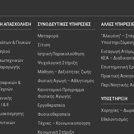
ΚΗ ΑΠΑΣΧΟΛΗΣΗ
ΣΥΝΟΔΕΥΤΙΚΕΣ ΥΠΗΡΕΣΙΕΣ
ΑΛΛΕΣ ΥΠΗΡΕΣΙ
Μεταφορά
“Αλκυόνη” – Στέ
μάτων & Γλυκών
Υποστηριζόμενη
Σίτιση
Πηλού
Εισαγωγή Ατόμω
Ιατρική Παρακολούθηση
ΚΕΑ – Διαδικασί
Γεωτεχνικών
Ψυχολογική Στήριξη
Παραγωγής
Επιστημονική Έ
Μάθηση – Δεξιότητες ζωής
Πρακτική Άσκησ
Φυσική Αγωγή – Αθλητισμός
Γραφικών &
Περί Νοητικής Α
Τεχνών
Καινοτομικό Πρόγραμμα
Φυσικής Αγωγής
ενικής
ΥΠΟΣΤΗΡΙΞΗ
 & II
Εργοθεραπεία
Χορηγίες – Δωρ
Διακόσμησης
Φυσικοθεραπεία
Εθελοντισμός
Φυτικών
Τέχνες – Κοινωνικοποίηση
Κοινωνική Στήριξη