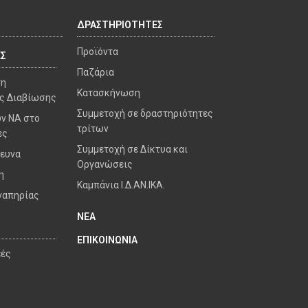
ΔΡΑΣΤΗΡΙΟΤΗΤΕΣ
Προϊόντα
ΕΣ
Παζάρια
γη
Κατασκήνωση
ς Διαβίωσης
Συμμετοχή σε δραστηριότητες
ν ΝΑ στο
τρίτων
ες
Συμμετοχή σε Δίκτυα και
ρευνα
Οργανώσεις
η
Καμπάνια Ι.Δ.ΑΝ.ΙΚΑ.
ναπηρίας
ΝΕΑ
ΕΠΙΚΟΙΝΩΝΙΑ
εές