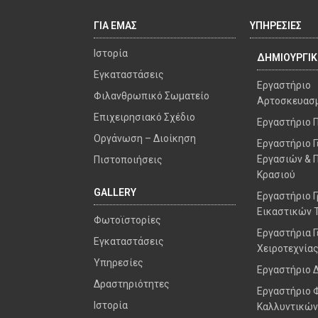
ΓΙΑ ΕΜΑΣ
ΥΠΗΡΕΣΙΕΣ
Ιστορία
ΔΗΜΙΟΥΡΓΙ
Εγκαταστάσεις
Εργαστήριο
Φιλανθρωπικό Σωματείο
Αρτοσκευασ
Επιχειρησιακό Σχέδιο
Εργαστήριο 
Οργάνωση – Διοίκηση
Εργαστήριο 
Εργασιών & 
Πιστοποιήσεις
Κρασιού
GALLERY
Εργαστήριο 
Εικαστικών 
Φωτοϊστορίες
Εργαστήρια Γ
Εγκαταστάσεις
Χειροτεχνίας I
Υπηρεσίες
Εργαστήριο 
Δραστηριότητες
Εργαστήριο 
Ιστορία
Καλλυντικών