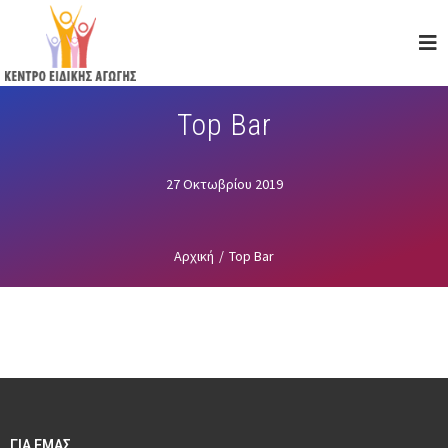
Skip
to
main
content
Top Bar
27 Οκτωβρίου 2019
Αρχική
/
Top Bar
ΓΙΑ ΕΜΑΣ