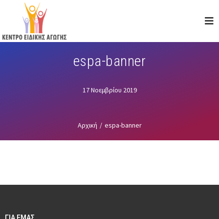
Skip
to
main
content
espa-banner
17 Νοεμβρίου 2019
Αρχική
/
espa-banner
ΓΙΑ ΕΜΑΣ