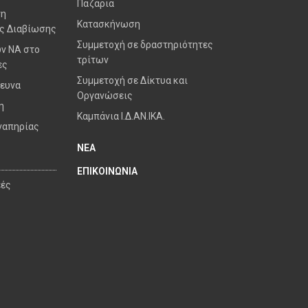
Παζάρια
γη
Κατασκήνωση
ς Διαβίωσης
Συμμετοχή σε δραστηριότητες
ν ΝΑ στο
τρίτων
ες
Συμμετοχή σε Δίκτυα και
ρευνα
Οργανώσεις
η
Καμπάνια Ι.Δ.ΑΝ.ΙΚΑ.
ναπηρίας
ΝΕΑ
ΕΠΙΚΟΙΝΩΝΙΑ
εές