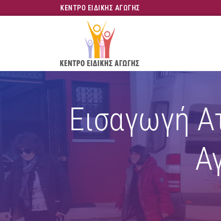
ΚΕΝΤΡΟ ΕΙΔΙΚΗΣ ΑΓΩΓΗΣ
Skip
to
main
content
Εισαγωγή Α
Α