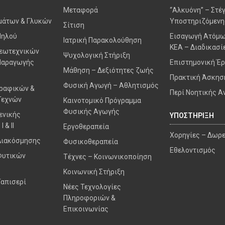
Μεταφορά
“Αλκυόνη” – Στέ
μάτων & Γλυκών
Υποστηριζόμενη
Σίτιση
Πηλού
Εισαγωγή Ατόμω
Ιατρική Παρακολούθηση
ΚΕΑ – Διαδικασί
Γεωτεχνικών
Ψυχολογική Στήριξη
Παραγωγής
Επιστημονική Έ
Μάθηση – Δεξιότητες ζωής
Πρακτική Άσκησ
Φυσική Αγωγή – Αθλητισμός
Γραφικών &
Περί Νοητικής Α
Τεχνών
Καινοτομικό Πρόγραμμα
Φυσικής Αγωγής
ενικής
ΥΠΟΣΤΗΡΙΞΗ
 & II
Εργοθεραπεία
Χορηγίες – Δωρ
Διακόσμησης
Φυσικοθεραπεία
Εθελοντισμός
Φυτικών
Τέχνες – Κοινωνικοποίηση
Κοινωνική Στήριξη
Ταπισερί
Νέες Τεχνολογίες
Πληροφοριών &
Επικοινωνίας