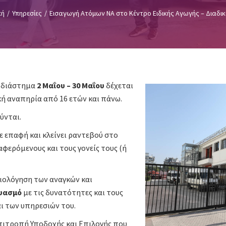
κή
/
Υπηρεσίες
/
Εισαγωγή Ατόμων ΝΑ στο Κέντρο Ειδικής Αγωγής – Διαδικ
ο διάστημα
2 Μαΐου – 30 Μαΐου
δέχεται
κή αναπηρία από 16 ετών και πάνω.
ύνται.
ε επαφή και κλείνει ραντεβού στο
αφερόμενους και τους γονείς τους (ή
ξιολόγηση των αναγκών και
υασμό
με τις δυνατότητες και τους
ι των υπηρεσιών του.
ιτροπή Υποδοχής και Επιλογής που